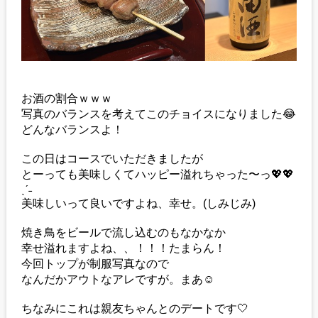
お酒の割合ｗｗｗ
写真のバランスを考えてこのチョイスになりました😂
どんなバランスよ！
この日はコースでいただきましたが
とーっても美味しくてハッピー溢れちゃった〜っ💖💖
ˎˊ˗
美味しいって良いですよね、幸せ。(しみじみ)
焼き鳥をビールで流し込むのもなかなか
幸せ溢れますよね、、！！！たまらん！
今回トップが制服写真なので
なんだかアウトなアレですが。まあ☺️
ちなみにこれは親友ちゃんとのデートです🤍