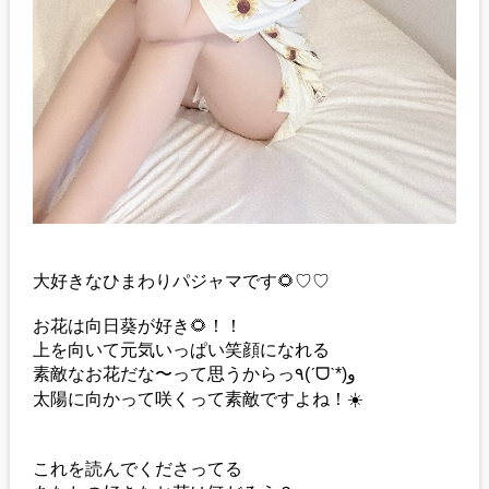
大好きなひまわりパジャマです🌻♡♡
お花は向日葵が好き🌻！！
上を向いて元気いっぱい笑顔になれる
素敵なお花だな〜って思うからっ٩(ˊᗜˋ*)و
太陽に向かって咲くって素敵ですよね！☀️
これを読んでくださってる