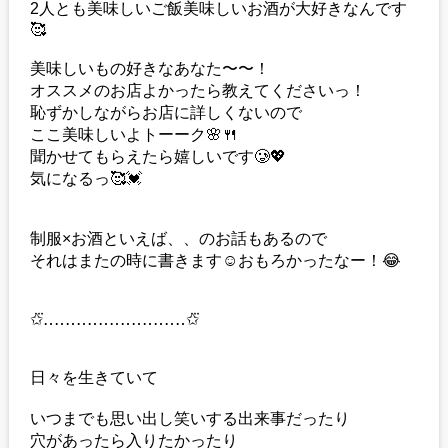
2人とも美味しいご飯美味しいお酒が大好きなんです
🥰
美味しいもの好きなあなた〜〜！
オススメのお店よかったら教えてくださいっ！
恥ずかしながらお店に詳しくないので
ここ美味しいよトーーク🌸🍴
聞かせてもらえたら嬉しいです🥲💖
気になるっ🥰💓
制服×お酒といえば、、のお話もあるので
それはまたの時に書きます☺️おもろかったなー！😂
✩⃛‥‥‥‥‥‥‥‥‥‥‥‥‥✩⃛
日々を生きていて
いつまでも思い出し笑いする出来事だったり
穴があったら入りたかったり