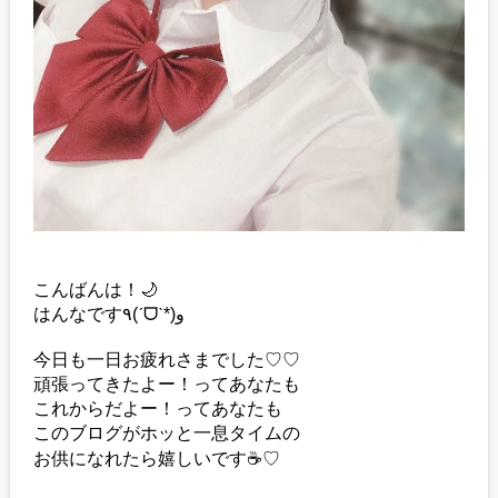
こんばんは！🌙
はんなです٩(ˊᗜˋ*)و
今日も一日お疲れさまでした♡♡
頑張ってきたよー！ってあなたも
これからだよー！ってあなたも
このブログがホッと一息タイムの
お供になれたら嬉しいです☕️♡