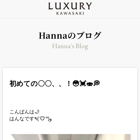
Hannaのブログ
Hanna's Blog
初めての〇〇、、！😳💓🍣💭
こんばんは🌙
はんなです٩(ˊᗜˋ*)و