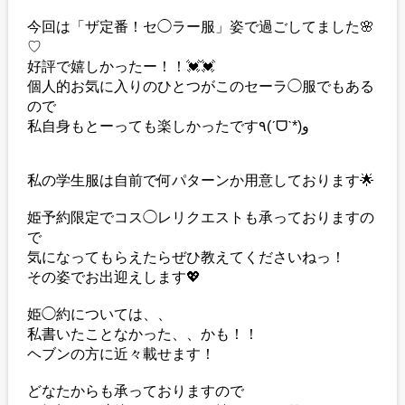
今回は「ザ定番！セ◯ラー服」姿で過ごしてました🌸
♡
好評で嬉しかったー！！💓💓
個人的お気に入りのひとつがこのセーラ◯服でもある
ので
私自身もとーっても楽しかったです٩(ˊᗜˋ*)و
私の学生服は自前で何パターンか用意しております🌟
姫予約限定でコス◯レリクエストも承っておりますの
で
気になってもらえたらぜひ教えてくださいねっ！
その姿でお出迎えします💖
姫◯約については、、
私書いたことなかった、、かも！！
ヘブンの方に近々載せます！
どなたからも承っておりますので