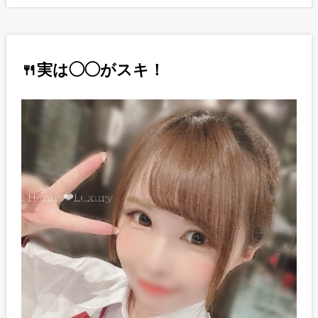
🍴実は◯◯がスキ！