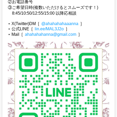
②お電話番号
③ご希望日時(複数いただけるとスムーズです！)
8:45/10:50/12:55/15:00 以降応相談
⋆ X(Twitter)DM ❲
@ahahahahaaanna
❳
⋆ 公式LINE ❲
lin.ee/MAL3J2o
❳
⋆ Mail ❲
ahahahahanna@gmail.com
❳