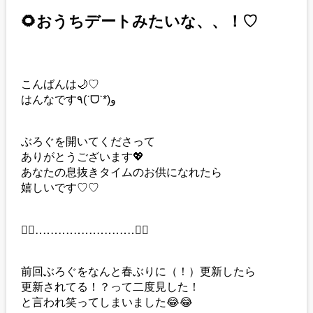
🌻おうちデートみたいな、、！♡
こんばんは🌙♡
はんなです٩(ˊᗜˋ*)و
ぶろぐを開いてくださって
ありがとうございます💖
あなたの息抜きタイムのお供になれたら
嬉しいです♡♡
❁⃘‥‥‥‥‥‥‥‥‥‥‥‥‥❁⃘
前回ぶろぐをなんと春ぶりに（！）更新したら
更新されてる！？って二度見した！
と言われ笑ってしまいました😂😂