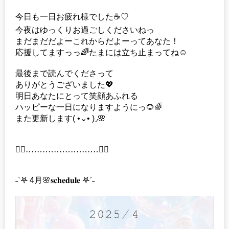
今日も一日お疲れ様でした☕️♡
今夜はゆっくりお過ごしくださいねっ
まだまだだよーこれからだよーってあなた！
応援してますっっ🌈たまには立ち止まってね☺️
最後まで読んでくださって
ありがとうございました💖
明日あなたにとって笑顔あふれる
ハッピーな一日になりますようにっ🌻🌈
また更新します( •⌄• )◞🌸
❁⃘‥‥‥‥‥‥‥‥‥‥‥‥‥❁⃘
˗ˋ𖤐 4月🌸𝐬𝐜𝐡𝐞𝐝𝐮𝐥𝐞 𖤐ˊ˗