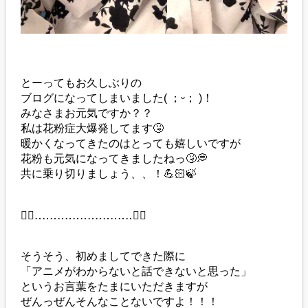
とーってもお久しぶりの
ブログになってしまいました( ；ᵕ； )！
みなさまお元気ですか？？
私は花粉症大爆発してます🤧
暖かくなってきたのはとっても嬉しいですが
花粉も元気になってきましたねっ🤧💭
共に乗り切りましょう、、！💪🏻🍃
❁⃘‥‥‥‥‥‥‥‥‥‥‥‥‥❁⃘
そうそう、初めましてできた際に
「アニメがわからないと話できないと思った」
というお言葉をたまにいただきますが
ぜんっぜんそんなことないですよ！！！