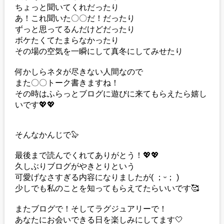
ちょっと聞いてくれだったり
あ！これ聞いた〇〇だ！だったり
ずっと思ってるんだけどだったり
ボケたくてたまらなかったり
その場の空気を一瞬にして真冬にしてみせたり
何かしらネタが尽きない人間なので
また〇〇トーク書きますね！
その時はふらっとブログに遊びに来てもらえたら嬉し
いです💖💖
そんなかんじで🦭
最後まで読んでくれてありがとう！💖💖
久しぶりブログがやきとりという
可愛げなさすぎる内容になりましたが( ；ᵕ； )
少しでも私のことを知ってもらえてたらいいです🥰
またブログで！そしてラグジュアリーで！
あなたにお会いできる日を楽しみにしてます🤍