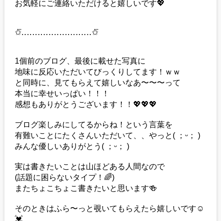
お気軽にご連絡いただけると嬉しいです💖
✩⃛‥‥‥‥‥‥‥‥‥‥‥‥‥✩⃛
1個前のブログ、最後に載せた写真に
地味に反応いただいてびっくりしてます！ｗｗ
と同時に、見てもらえて嬉しいなあ〜〜〜って
本当に幸せいっぱい！！！
感想もありがとうございます！！💖💖💖
ブログ楽しみにしてるからね！という言葉を
有難いことにたくさんいただいて、、やっと( ；ᵕ； )
みんな優しいありがとう( ；ᵕ； )
実は書きたいことは山ほどある人間なので
(話題に困らないタイプ！🌈)
またちょこちょこ書きたいと思います🍻
そのときはふら〜っと覗いてもらえたら嬉しいです☺️
💓