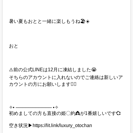
暑い夏もおとと一緒に楽しもうね🏖☀️
おと
⚠️前の公式LINEは12月に凍結しました😭
そちらのアカウントに入れないのでご連絡は新しいア
カウントの方にお願いします🙇‍♀️
✧• ─────────── •✧
初めましての方も直接の姫〇約👸が1番嬉しいです💞
空き状況▶︎https://lit.link/luxury_otochan