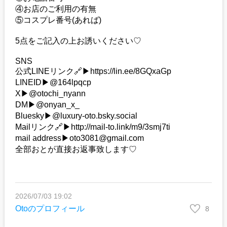
④お店のご利用の有無
⑤コスプレ番号(あれば)
5点をご記入の上お誘いください♡
SNS
公式LINEリンク🔗▶︎https://lin.ee/8GQxaGp
LINEID▶︎@164lpqcp
X▶︎@otochi_nyann
DM▶︎@onyan_x_
Bluesky▶︎@luxury-oto.bsky.social
Mailリンク🔗▶︎http://mail-to.link/m9/3smj7ti
mail address▶︎oto3081@gmail.com
全部おとが直接お返事致します♡
2026/07/03 19:02
Otoのプロフィール
8