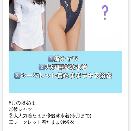
8月の限定は
①彼シャツ
②大人気着たまま🔞競泳水着(今月まで)
③シークレット着たまま🔞浴衣