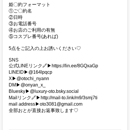
姫〇約フォーマット
①ご〇約名
②日時
③お電話番号
④お店のご利用の有無
⑤コスプレ番号(あれば)
5点をご記入の上お誘いください♡
SNS
公式LINEリンク🔗▶︎https://lin.ee/8GQxaGp
LINEID▶︎@164lpqcp
X▶︎@otochi_nyann
DM▶︎@onyan_x_
Bluesky▶︎@luxury-oto.bsky.social
Mailリンク🔗▶︎http://mail-to.link/m9/3smj7ti
mail address▶︎oto3081@gmail.com
全部おとが直接お返事致します♡