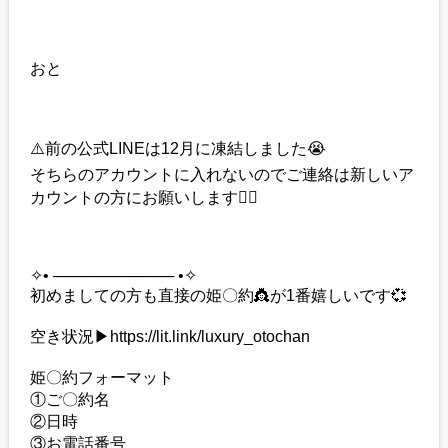
おと
⚠️前の公式LINEは12月に凍結しました😭
そちらのアカウントに入れないのでご連絡は新しいア
カウントの方にお願いします🙇‍♀️
✧• ─────────── •✧
初めましての方も直接の姫〇約👸が1番嬉しいです💞
空き状況▶︎https://lit.link/luxury_otochan
姫〇約フォーマット
①ご〇約名
②日時
③お電話番号