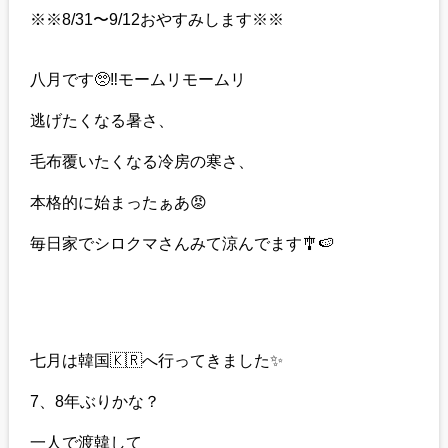
※※8/31〜9/12おやすみします※※
八月です🥺‼️モームリモームリ
逃げたくなる暑さ、
毛布覆いたくなる冷房の寒さ、
本格的に始まったぁあ😡
毎日家でシロクマさんみて涼んでます🎐🍉
七月は韓国🇰🇷へ行ってきました✨
7、8年ぶりかな？
一人で渡韓して