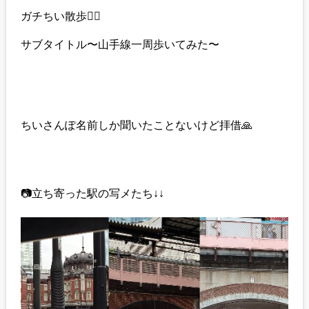
ガチちい散歩🚶‍♀️
サブタイトル〜山手線一周歩いてみた〜
ちいさんぽ名前しか聞いたことないけど拝借🙏
📷立ち寄った駅の写メたち↓↓