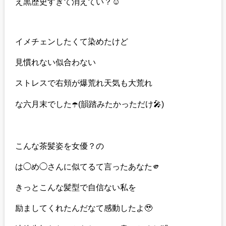
え黒歴史すぎて消えてい？☺️
イメチェンしたくて染めたけど
見慣れない似合わない
ストレスで右頬が爆荒れ天気も大荒れ
な六月末でした☂️(韻踏みたかっただけ🎤)
こんな茶髪姿を女優？の
は◯め◯さんに似てるて言ったあなた🫵
きっとこんな髪型で自信ない私を
励ましてくれたんだなて感動したよ🥹