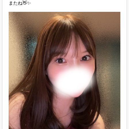
またね👋✨