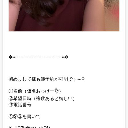
✼••┈┈┈┈┈┈┈┈┈┈┈┈┈┈┈┈••✼
初めまして様も姫予約が可能ですꕀ♡
①名前（仮名おっけー👌）
②希望日時（複数あると嬉しい）
③電話番号
①②③を書いて
X（旧Twitter）のDM