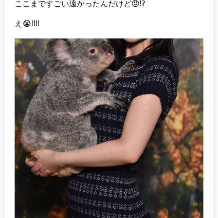
ここまですごい遠かったんだけど😡⁉️
え😭‼️‼️