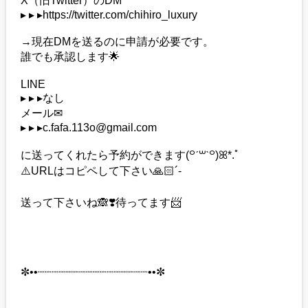
▸ ▸ ▸https://twitter.com/chihiro_luxury
→現在DMを送るのに申請が必要です。
誰でも承認します🌟
LINE
▸ ▸ ▸なし
メール✉
▸ ▸ ▸c.fafa.113o@gmail.com
に送ってくれたら予約ができます(꒪ˊ꒳ˋ꒪)ꕤ*.ﾟ
⚠️URLはコピペして下さい🙏🏻´-
送って下さいね🙈❣️待ってます📨
✼••┈┈┈┈┈┈┈┈┈┈┈┈┈┈┈┈••✼