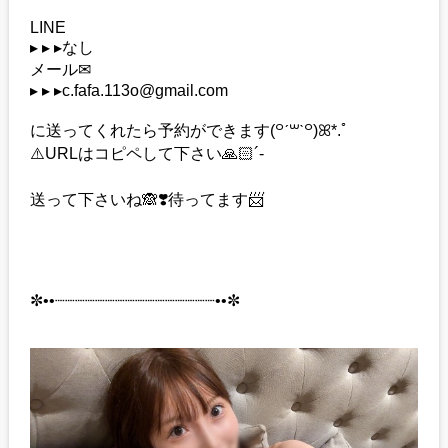
LINE
▸ ▸ ▸なし
メール✉
▸ ▸ ▸c.fafa.113o@gmail.com
に送ってくれたら予約ができます(꒪ˊ꒳ˋ꒪)ꕤ*.ﾟ
⚠️URLはコピペして下さい🙏🏻´-
送って下さいね🙈❣️待ってます📨
✼••┈┈┈┈┈┈┈┈┈┈┈┈┈┈┈┈••✼