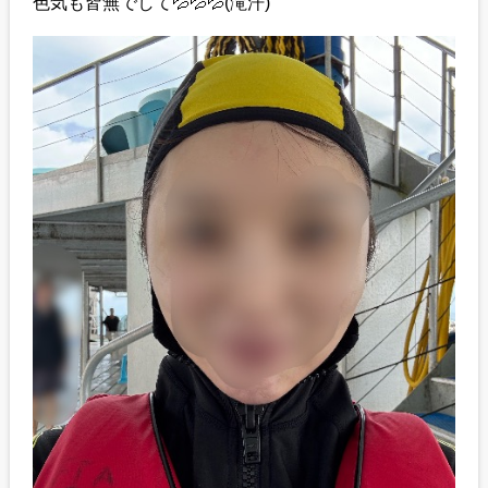
色気も皆無でして💦💦💦(滝汗)