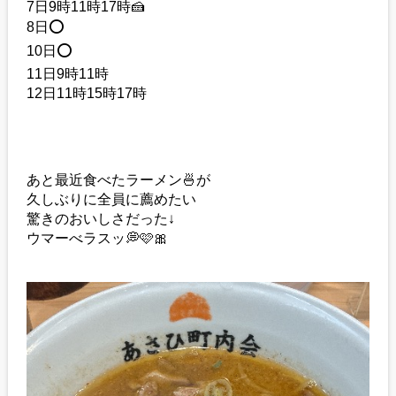
7日9時11時17時🍰
8日⭕️
10日⭕️
11日9時11時
12日11時15時17時
あと最近食べたラーメン🍜が
久しぶりに全員に薦めたい
驚きのおいしさだった↓
ウマーべラスッ💭🩷🎀