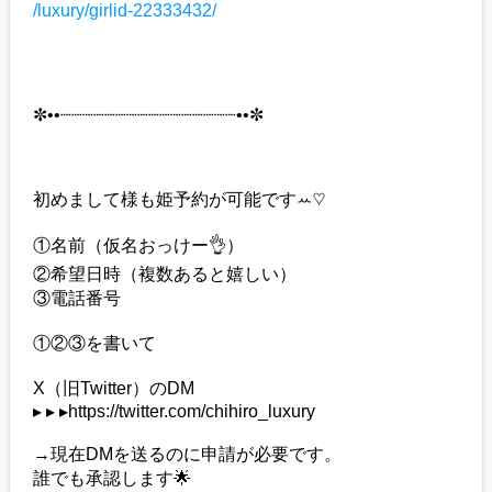
/luxury/girlid-22333432/
✼••┈┈┈┈┈┈┈┈┈┈┈┈┈┈┈┈••✼
初めまして様も姫予約が可能ですꕀ♡
①名前（仮名おっけー👌）
②希望日時（複数あると嬉しい）
③電話番号
①②③を書いて
X（旧Twitter）のDM
▸ ▸ ▸https://twitter.com/chihiro_luxury
→現在DMを送るのに申請が必要です。
誰でも承認します🌟