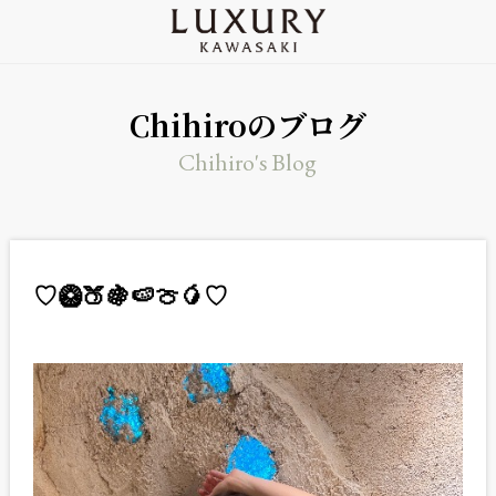
Chihiroのブログ
Chihiro's Blog
♡🥝🍑🍇🍉🍈🥭♡