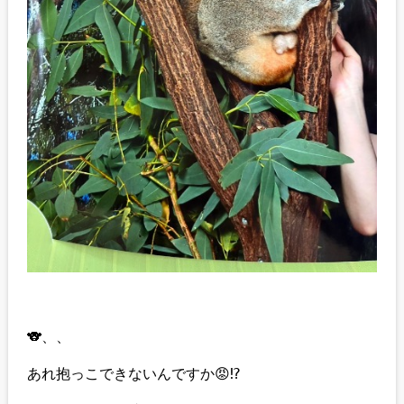
🐨、、
あれ抱っこできないんですか😡⁉️