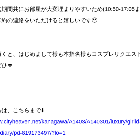
期間共にお部屋が大変埋まりやすいため(10:50-17:05
〇約の連絡をいただけると嬉しいです🥹
頂くと、はじめまして様も本指名様もコスプレリクエス
ひ💋
は、こちらまで⬇️
w.cityheaven.net/kanagawa/A1403/A140301/luxury/girlid
diary/pd-819173497/?lo=1