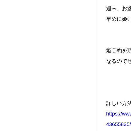
週末、お盆
早めに姫
姫〇約を
なるのでぜ
詳しい方法
https://ww
43655835/