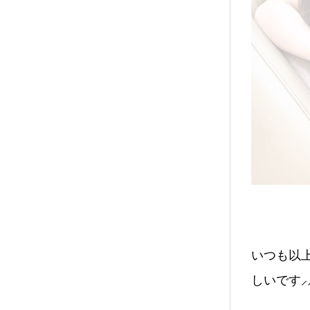
いつも以
しいです⸝⸝⸝