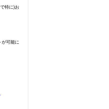
まで特に)お
トが可能に
-