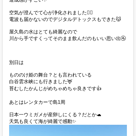
空気が澄んでて心が浄化されました🙂‍↕️
電波も届かないのでデジタルデトックスもできた😽
屋久島の水はとても綺麗なので
川から手ですくってそのまま飲んだのもいい思い出🚰
別日は
もののけ姫の舞台？とも言われている
白谷雲水峡にも行きました🦌
苔むしたかんじがめちゃめちゃ良きです👍
あとはレンタカーで島1周
日本一ウミガメが産卵しにくる？だとか🐢
天気も良くて海が綺麗で感動✨️