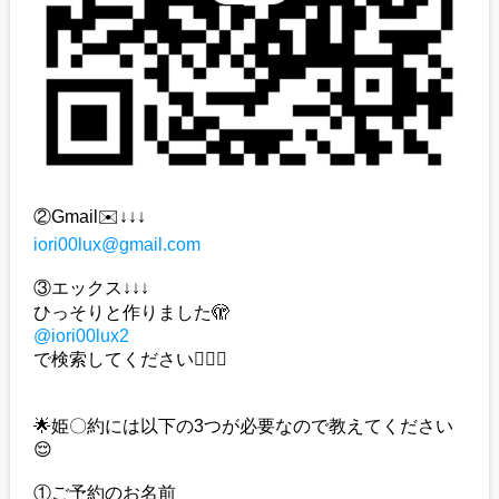
②Gmail✉️↓↓↓
iori00lux@gmail.com
③エックス↓↓↓
ひっそりと作りました🫣
@iori00lux2
で検索してください🙇🏻‍♀️
🌟姫〇約には以下の3つが必要なので教えてください
😌
①ご予約のお名前