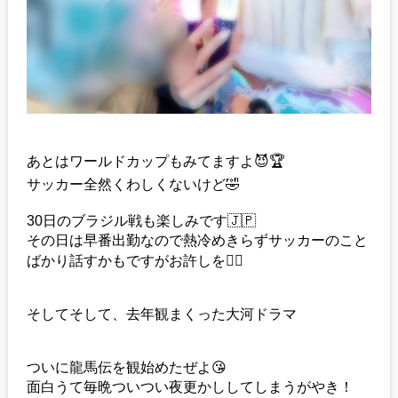
あとはワールドカップもみてますよ😈🏆
サッカー全然くわしくないけど🤣
30日のブラジル戦も楽しみです🇯🇵
その日は早番出勤なので熱冷めきらずサッカーのこと
ばかり話すかもですがお許しを🖐🏻
そしてそして、去年観まくった大河ドラマ
ついに龍馬伝を観始めたぜよ😘
面白うて毎晩ついつい夜更かししてしまうがやき！