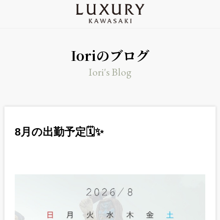
Ioriのブログ
Iori's Blog
8月の出勤予定🗓✨️