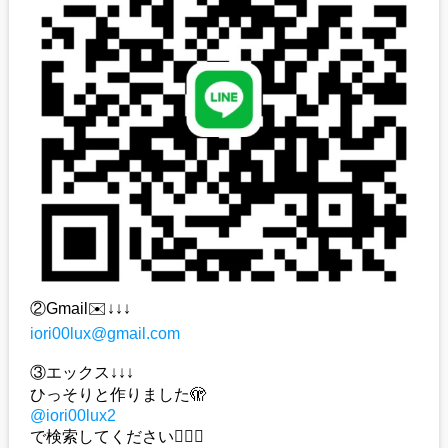
②Gmail✉️↓↓↓
iori00lux@gmail.com
③エックス↓↓↓
ひっそりと作りました🫣
@iori00lux2
で検索してください🙇🏻‍♀️