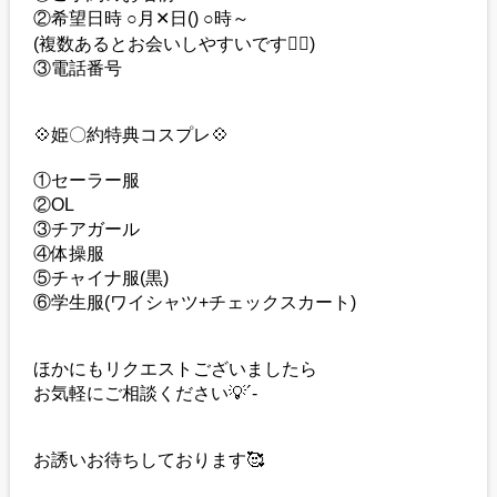
②希望日時 ○月✕日() ○時～
(複数あるとお会いしやすいです🙇‍♀️)
③電話番号
💠姫〇約特典コスプレ💠
①セーラー服
②OL
③チアガール
④体操服
⑤チャイナ服(黒)
⑥学生服(ワイシャツ+チェックスカート)
ほかにもリクエストございましたら
お気軽にご相談ください💡´-
お誘いお待ちしております🥰