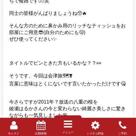
ちで複雑です😵‍💫笑
同士の皆様がんばりましょうね🥺🔥
そんな方のために鼻かみ用のリッチなティッシュをお
部屋にご用意😎(自分のためにも🫢)
ぜひ使ってください✨️
タイトルでピンときた方もいるかな？？👀
そうです、今回は会津旅🗺❣️
言葉に意味はとくにないです言いたかっただけです🤐
今さらですが2011年？放送の八重の桜を
綾瀬はるかさんの今と変わらない綺麗さ美しさに驚き
ながらも一気見しました🌸
メニュー
キャスト
出勤情報
システム料金
ご予約