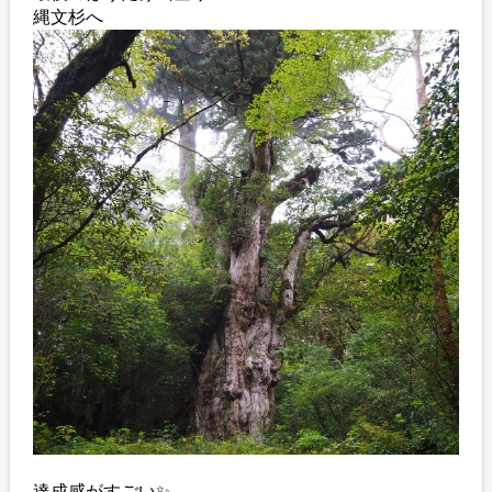
縄文杉へ
達成感がすごい✨