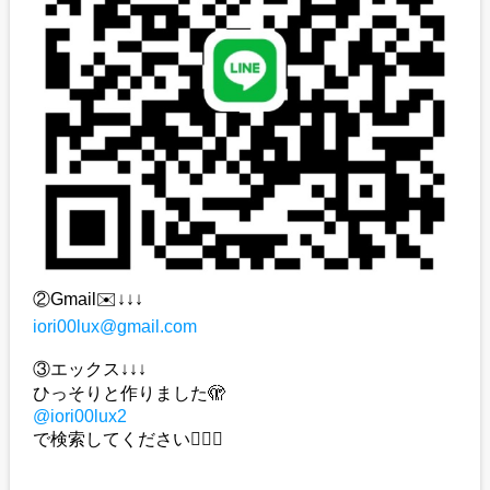
②Gmail✉️↓↓↓
iori00lux@gmail.com
③エックス↓↓↓
ひっそりと作りました🫣
@iori00lux2
で検索してください🙇🏻‍♀️