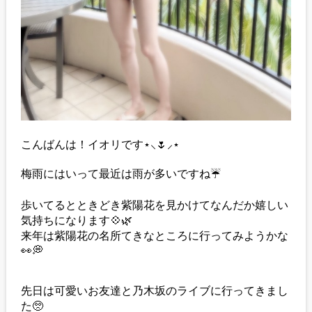
こんばんは！イオリです⋆⸜🌷⸝‍⋆
梅雨にはいって最近は雨が多いですね☔️
歩いてるとときどき紫陽花を見かけてなんだか嬉しい
気持ちになります💠🌿‬
来年は紫陽花の名所てきなところに行ってみようかな
👀💭
先日は可愛いお友達と乃木坂のライブに行ってきまし
た🥺