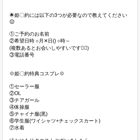
🌟姫〇約には以下の3つが必要なので教えてください
😌
①ご予約のお名前
②希望日時 ○月✕日() ○時～
(複数あるとお会いしやすいです🙇‍♀️)
③電話番号
💠姫〇約特典コスプレ💠
①セーラー服
②OL
③チアガール
④体操服
⑤チャイナ服(黒)
⑥学生服(ワイシャツ+チェックスカート)
⑦水着