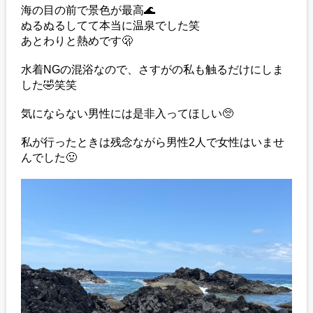
海の目の前で景色が最高🌊
ぬるぬるしてて本当に温泉でした笑
あとわりと熱めです🫢
水着NGの混浴なので、さすがの私も触るだけにしま
した🤣笑笑
気にならない男性には是非入ってほしい🥺
私が行ったときは残念ながら男性2人で女性はいませ
んでした🤢