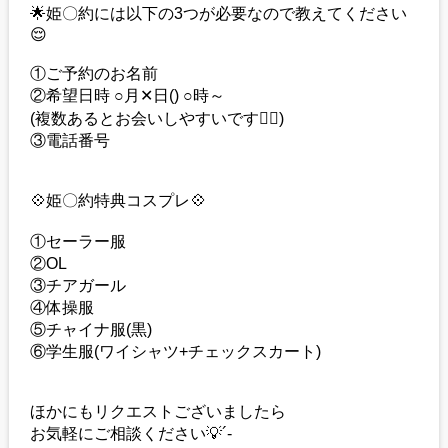
🌟姫〇約には以下の3つが必要なので教えてください
😌
①ご予約のお名前
②希望日時 ○月✕日() ○時～
(複数あるとお会いしやすいです🙇‍♀️)
③電話番号
💠姫〇約特典コスプレ💠
①セーラー服
②OL
③チアガール
④体操服
⑤チャイナ服(黒)
⑥学生服(ワイシャツ+チェックスカート)
ほかにもリクエストございましたら
お気軽にご相談ください💡´-