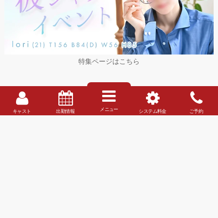
特集ページはこちら
動画
キャストデータ
メッセージ
グラビア
メニュー
キャスト
出勤情報
システム料金
ご予約
✕
MENU
チャームポイント…
前日予約
当日予約
瞳・すべすべお肌
044-222-2004
044-222-0533
性感帯…
受付時間 18:00～24:00
受付時間 7:00～24:00
ク〇・太もも
得意なプレイ…